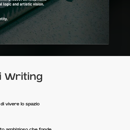
i Writing
di vivere lo spazio
tto ambizioso che fonde