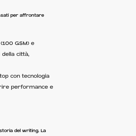
nsati per affrontare
a (100 GSM) e
ella città,
stop con tecnologia
ffrire performance e
toria del writing. La