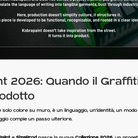
t 2026: Quando il Graffit
rodotto
è solo colore su muro, è un linguaggio, un’identità, un modo 
aggio compie un passo ulteriore.
Paint
e
SizeProd
nasce la nuova
Collezione 2026
, un proge