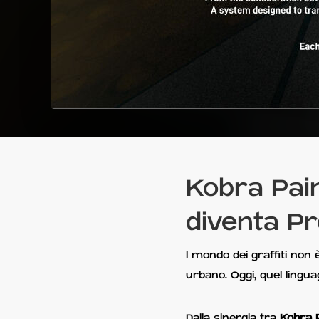
Kobra Pain
diventa P
l mondo dei graffiti non 
urbano. Oggi, quel lingu
Dalla sinergia tra
Kobra 