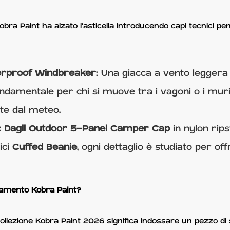
obra Paint ha alzato l'asticella introducendo capi tecnici pe
erproof Windbreaker
: Una giacca a vento legger
damentale per chi si muove tra i vagoni o i muri d
te dal meteo.
i: Dagli Outdoor 5-Panel Camper Cap
in nylon rip
ici
Cuffed Beanie
, ogni dettaglio è studiato per o
liamento Kobra Paint?
ollezione Kobra Paint 2026 significa indossare un pezzo di s