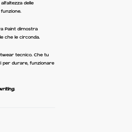
ll'altezza delle
funzione.
bra Paint dimostra
yle che le circonda.
eetwear tecnico. Che tu
ti per durare, funzionare
riting.